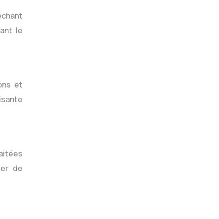
échant
ant le
ons et
isante
aitées
ser de