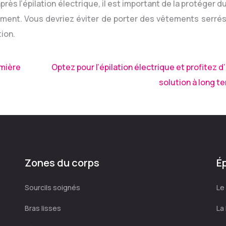
ès l’épilation électrique, il est important de la protéger du
ement. Vous devriez éviter de porter des vêtements serrés
tion.
umière
Optez pour l’épilation électrique et profitez d
solution à long t
Zones du corps
Ép
Sourcils soignés
Le
Bras lisses
La