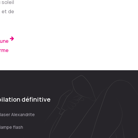
 soleil
 et de
’une
erme
ilation définitive
 laser Alexandrite
 lampe flash