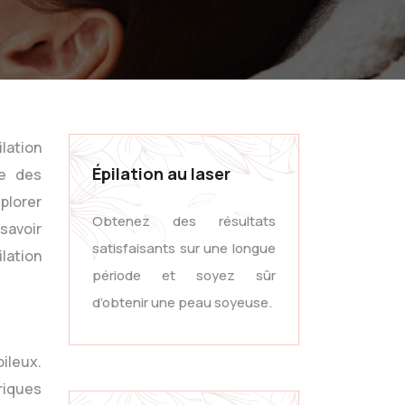
lation
Épilation au laser
re des
xplorer
Obtenez des résultats
savoir
satisfaisants sur une longue
lation
période et soyez sûr
d’obtenir une peau soyeuse.
pileux.
riques